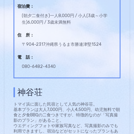
宿泊費：
(朝夕二食付き)一人8,000円 / 小人(3歳～小学
生)6,000円 / 3歳未満無料
住 所：
〒904-2317沖縄県うるま市勝連津堅1524
電 話：
080-6482-4340
神谷荘
トマイ浜に面した民宿として人気の神谷荘。
基本プランは​大人7,000円、小人4,500円、幼児無料で朝
食と夕食BBQの二食つきですが、特徴的なのが「写真撮
影のプラン」があること。
ウエディングフォトや家族写真など、写真撮影のみでも
利用できますし、宿泊などがセットになったプランもあ