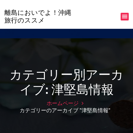
コ
ン
離島においでよ！沖縄
テ
旅行のススメ
ン
ツ
へ
ス
キ
ッ
プ
カテゴリー別アーカ
イブ: 津堅島情報
ホームページ
カテゴリーのアーカイブ "津堅島情報"