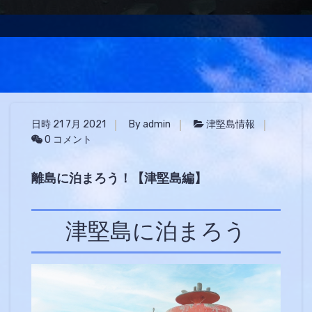
日時 21 7月 2021
By admin
津堅島情報
0 コメント
離島に泊まろう！【津堅島編】
津堅島に泊まろう