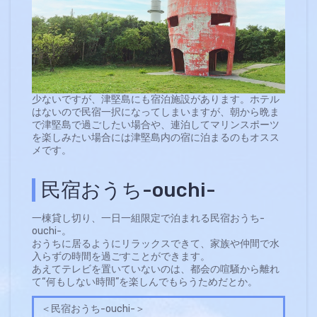
少ないですが、津堅島にも宿泊施設があります。ホテル
はないので民宿一択になってしまいますが、朝から晩ま
で津堅島で過ごしたい場合や、連泊してマリンスポーツ
を楽しみたい場合には津堅島内の宿に泊まるのもオスス
メです。
民宿おうち-ouchi-
一棟貸し切り、一日一組限定で泊まれる民宿おうち-
ouchi-。
おうちに居るようにリラックスできて、家族や仲間で水
入らずの時間を過ごすことができます。
あえてテレビを置いていないのは、都会の喧騒から離れ
て“何もしない時間”を楽しんでもらうためだとか。
＜民宿おうち-ouchi-＞