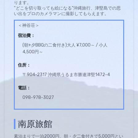
ります。
“どこを切り取っても絵になる”沖縄旅行、津堅島での思
い出をプロのカメラマンに撮影してもらえます。
＜神谷荘＞
宿泊費：
(朝+夕BBQの二食付き)​大人 ¥7,000～ / 小人
4,500円～
住所：
〒904-2317 沖縄県うるま市勝連津堅1472-4
電話：
098-978-3027
南原旅館
素泊まりで一泊2000円、朝・夕二食付きで5,000円とい