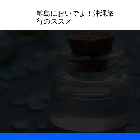
コ
ン
離島においでよ！沖縄旅
テ
行のススメ
ン
ツ
へ
ス
キ
ッ
プ