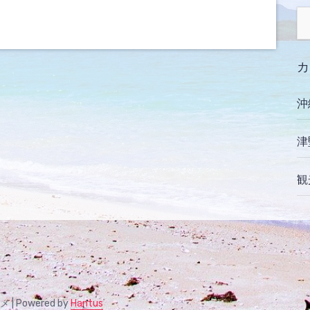
カ
沖
津
観
 Powered by
Hantus