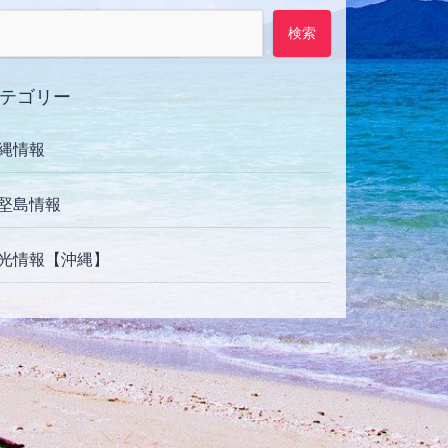
検索:
テゴリー
縄情報
堅島情報
光情報【沖縄】