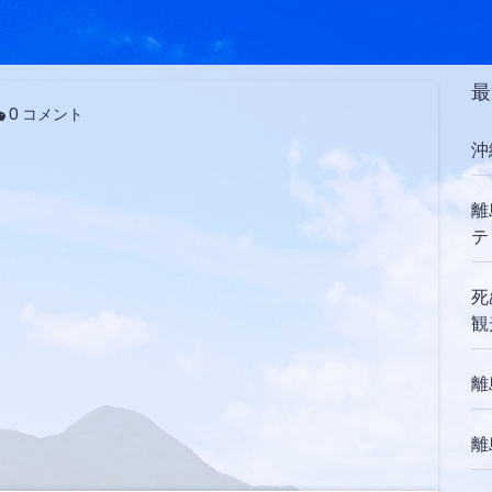
最
0 コメント
沖
離
テ
死
観
離
離