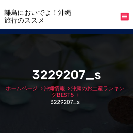
コ
ン
離島においでよ！沖縄
テ
旅行のススメ
ン
ツ
へ
ス
キ
ッ
プ
3229207_s
ホームページ
沖縄情報
沖縄のお土産ランキン
グBEST5
3229207_s